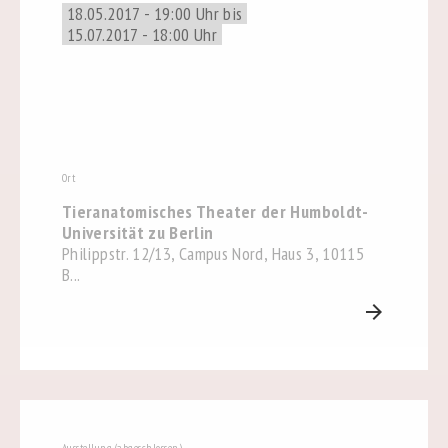
18.05.2017 - 19:00 Uhr bis
15.07.2017 - 18:00 Uhr
Ort
Tieranatomisches Theater der Humboldt-
Universität zu Berlin
Philippstr. 12/13, Campus Nord, Haus 3, 10115
B...
arrow_forward