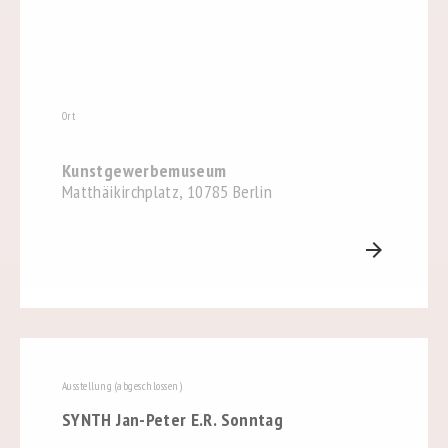
Ort
Kunstgewerbemuseum
Matthäikirchplatz, 10785 Berlin
arrow_forward
Ausstellung (abgeschlossen)
SYNTH Jan-Peter E.R. Sonntag