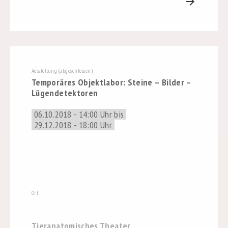
arrow_forward
Ausstellung (abgeschlossen)
Temporäres Objektlabor: Steine – Bilder –
Lügendetektoren
06.10.2018 - 14:00 Uhr bis
29.12.2018 - 18:00 Uhr
Ort
Tieranatomisches Theater