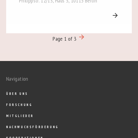
Philippstr. 12/13, Haus 3, 10115 Berlin
arrow_forward
arrow_forward
Page 1 of 3
Navigation
ÜBER UNS
FORSCHUNG
MITGLIEDER
NACHWUCHSFÖRDERUNG
KOOPERATIONEN