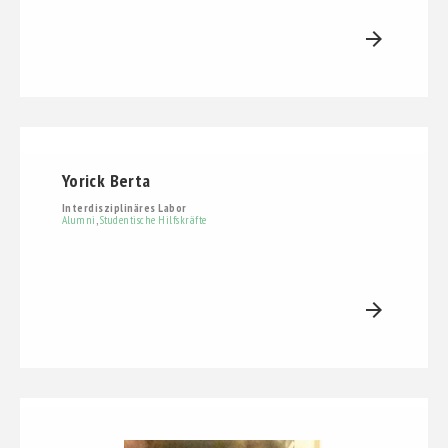
arrow_forward
Yorick Berta
Interdisziplinäres Labor
Alumni
,
Studentische Hilfskräfte
arrow_forward