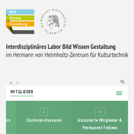
ÜBER UNS
FORSCHUNG
search
de
en
MITGLIEDER
menu
NACHWUCHSFÖRDERUNG
4
81
KOOPERATIONEN
gators
Clusterprofessuren
Assoziierte Mitglieder &
Permanent Fellows