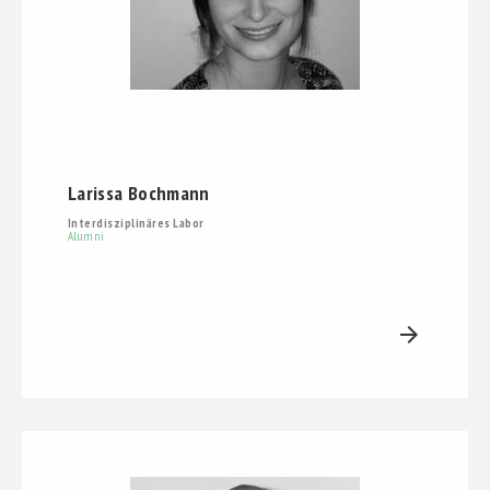
Larissa Bochmann
Interdisziplinäres Labor
Alumni
arrow_forward