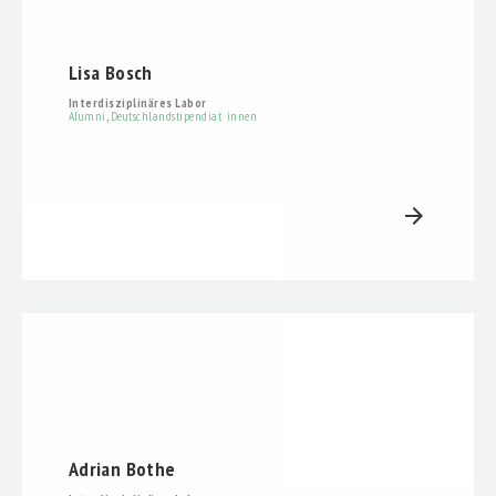
Lisa Bosch
Interdisziplinäres Labor
Alumni
,
Deutschlandstipendiat_innen
arrow_forward
Adrian Bothe