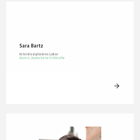
Sara Bartz
Interdisziplinäres Labor
Alumni
,
Studentische Hilfskräfte
arrow_forward