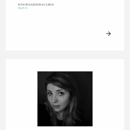
Interdisziplinäres Labor
Alumni
arrow_forward