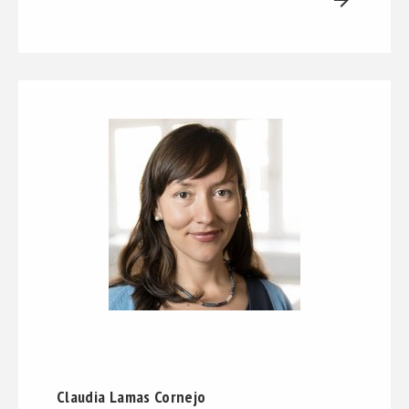
arrow_forward
Claudia Lamas Cornejo