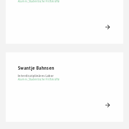
Alumni
,
Studentische Hilfskräfte
arrow_forward
Swantje Bahnsen
Interdisziplinäres Labor
Alumni
,
Studentische Hilfskräfte
arrow_forward