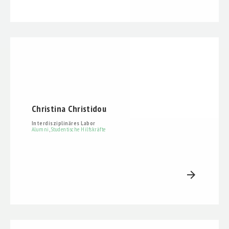
Christina Christidou
Interdisziplinäres Labor
Alumni
,
Studentische Hilfskräfte
arrow_forward