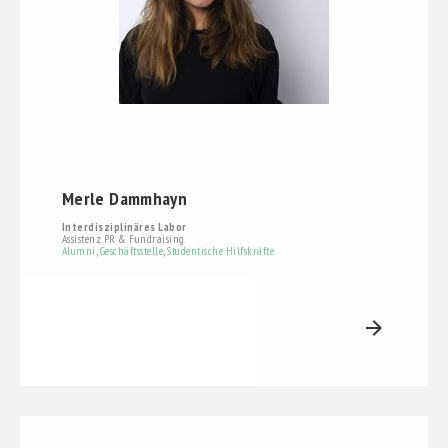
Merle Dammhayn
Interdisziplinäres Labor
Assistenz PR & Fundraising
Alumni
,
Geschäftsstelle
,
Studentische Hilfskräfte
arrow_forward