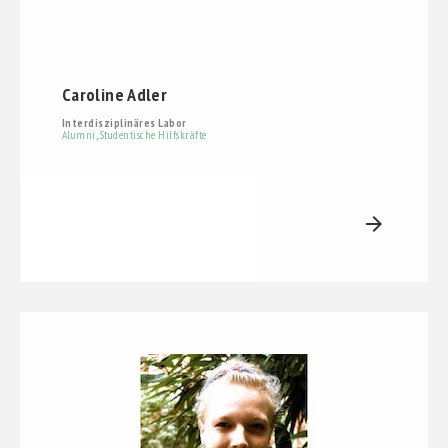
Caroline Adler
Interdisziplinäres Labor
Alumni
,
Studentische Hilfskräfte
arrow_forward