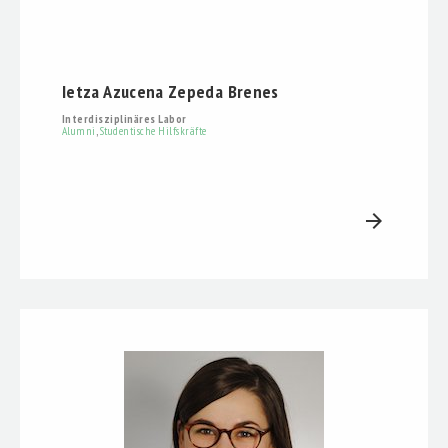
Ietza Azucena Zepeda Brenes
Interdisziplinäres Labor
Alumni
,
Studentische Hilfskräfte
arrow_forward