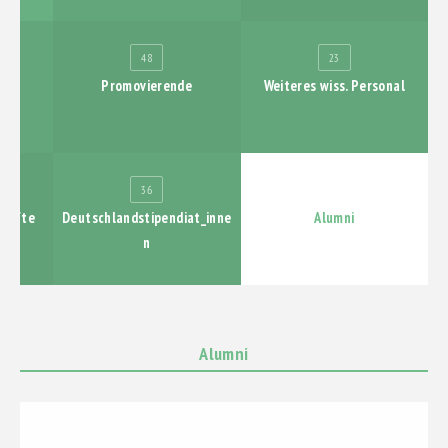
LABORE
PUBLIKATIONEN
48
23
Promovierende
Weiteres wiss. Personal
AUSSTELLUNGEN
ABSCHLUSSBERICHT
36
283
kräfte
Deutschlandstipendiat_inne
Alumni
n
Alumni