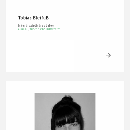
Tobias Bleifuß
Interdisziplinäres Labor
Alumni
,
Studentische Hilfskräfte
arrow_forward