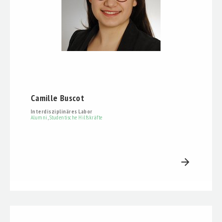
Camille Buscot
Interdisziplinäres Labor
Alumni
,
Studentische Hilfskräfte
arrow_forward