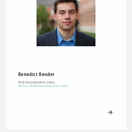
Benedict Bender
Interdisziplinäres Labor
Alumni
,
Deutschlandstipendiat_innen
arrow_forward