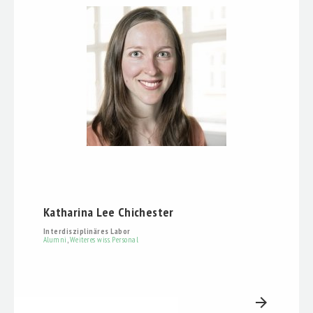
Katharina Lee Chichester
Interdisziplinäres Labor
Alumni
,
Weiteres wiss. Personal
arrow_forward