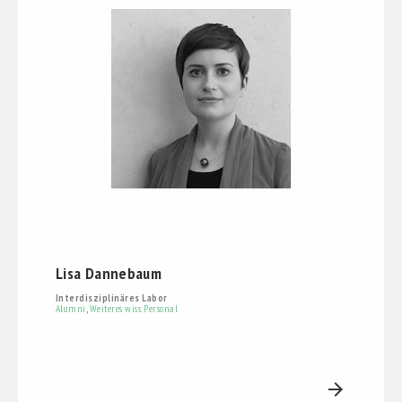
Lisa Dannebaum
Interdisziplinäres Labor
Alumni
,
Weiteres wiss. Personal
arrow_forward