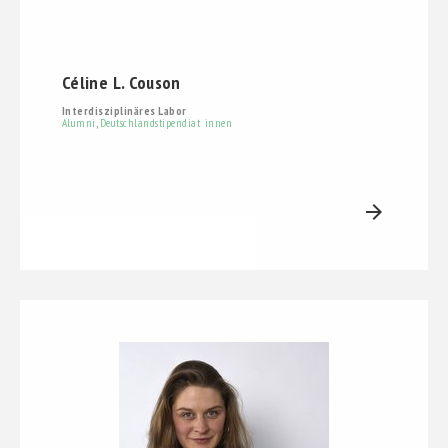
Céline L. Couson
Interdisziplinäres Labor
Alumni
,
Deutschlandstipendiat_innen
arrow_forward