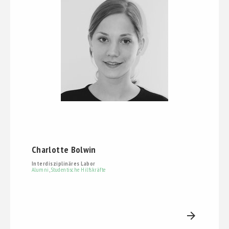
Charlotte Bolwin
Interdisziplinäres Labor
Alumni
,
Studentische Hilfskräfte
arrow_forward