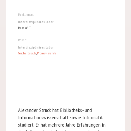
Funktionen:
Interdisziplinäres Labor
Head of IT
Rollen:
Interdisziplinäres Labor
Geschäftsstelle
,
Promovierende
Alexander Struck hat Bibliotheks- und
Informationswissenschaft sowie Informatik
studiert. Er hat mehrere Jahre Erfahrungen in