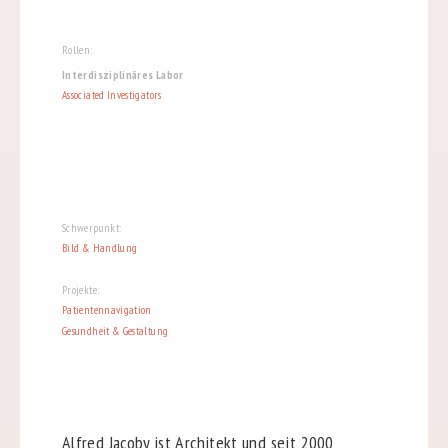
Rollen:
Interdisziplinäres Labor
Associated Investigators
Schwerpunkt:
Bild & Handlung
Projekte:
Patientennavigation
Gesundheit & Gestaltung
Alfred Jacoby ist Architekt und seit 2000