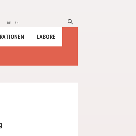
search
de
en
RATIONEN
LABORE
g