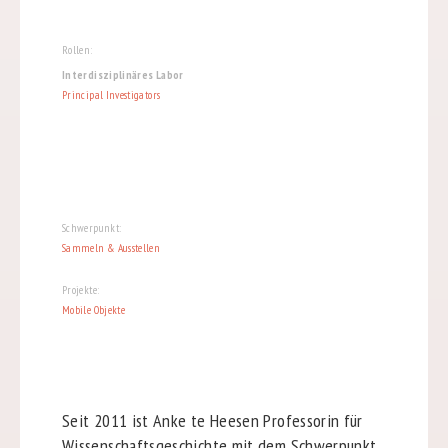
Rollen:
Interdisziplinäres Labor
Principal Investigators
Schwerpunkt:
Sammeln & Ausstellen
Projekte:
Mobile Objekte
Seit 2011 ist Anke te Heesen Professorin für
Wissenschaftsgeschichte mit dem Schwerpunkt