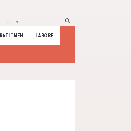
search
de
en
RATIONEN
LABORE
k