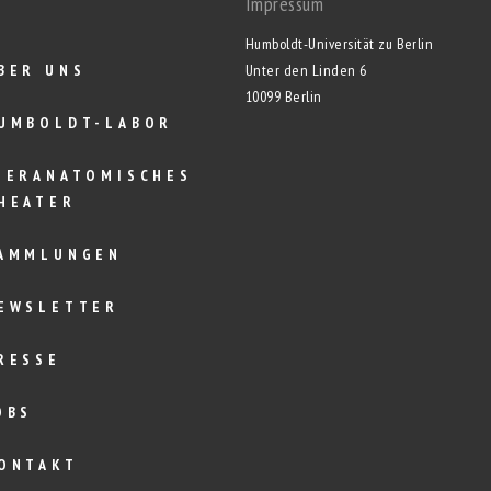
Impressum
Humboldt-Universität zu Berlin
BER UNS
Unter den Linden 6
10099 Berlin
UMBOLDT-LABOR
IERANATOMISCHES
HEATER
AMMLUNGEN
EWSLETTER
RESSE
OBS
ONTAKT