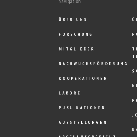
Navigation
ÜBER UNS
Ü
FORSCHUNG
H
MITGLIEDER
T
T
NACHWUCHSFÖRDERUNG
S
KOOPERATIONEN
N
LABORE
P
PUBLIKATIONEN
J
AUSSTELLUNGEN
K
ABSCHLUSSBERICHT