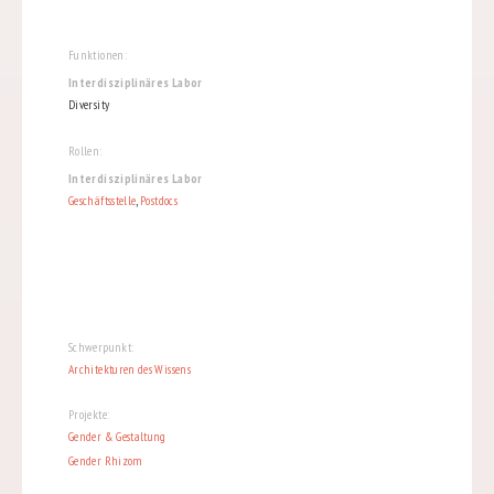
Funktionen:
Interdisziplinäres Labor
Diversity
Rollen:
Interdisziplinäres Labor
Geschäftsstelle
,
Postdocs
Schwerpunkt:
Architekturen des Wissens
Projekte:
Gender & Gestaltung
Gender Rhizom