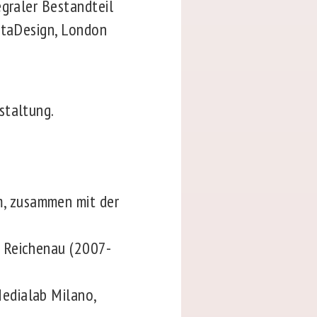
egraler Bestandteil
MetaDesign, London
staltung.
m, zusammen mit der
e Reichenau (2007-
Medialab Milano,