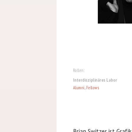
Rollen:
Interdisziplinäres Labor
Alumni
,
Fellows
Brian Switzer ist Grafi