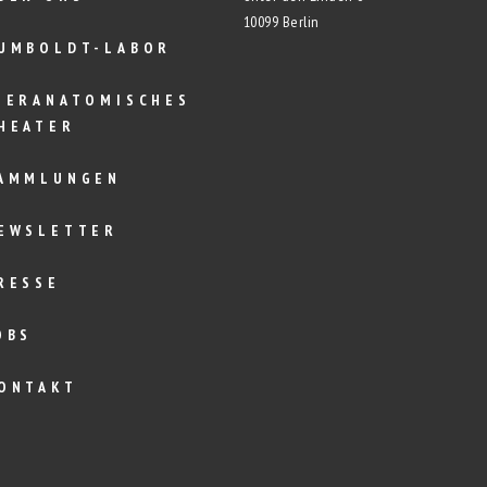
10099 Berlin
UMBOLDT-LABOR
IERANATOMISCHES
HEATER
AMMLUNGEN
EWSLETTER
RESSE
OBS
ONTAKT