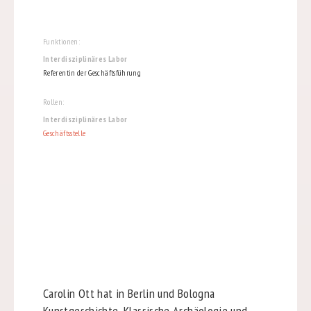
Funktionen:
Interdisziplinäres Labor
Referentin der Geschäftsführung
Rollen:
Interdisziplinäres Labor
Geschäftsstelle
Carolin Ott hat in Berlin und Bologna
Kunstgeschichte, Klassische Archäologie und