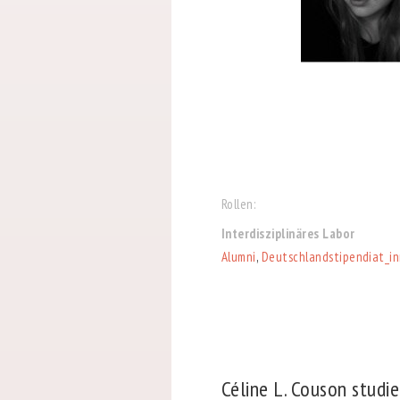
Rollen:
Interdisziplinäres Labor
Alumni
,
Deutschlandstipendiat_i
Céline L. Couson studi