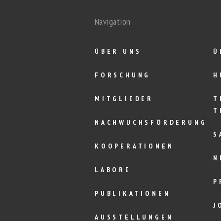
Navigation
ÜBER UNS
Ü
FORSCHUNG
H
MITGLIEDER
T
T
NACHWUCHSFÖRDERUNG
S
KOOPERATIONEN
N
LABORE
P
PUBLIKATIONEN
J
AUSSTELLUNGEN