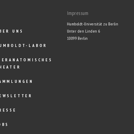
Impressum
Humboldt-Universität zu Berlin
BER UNS
Unter den Linden 6
10099 Berlin
UMBOLDT-LABOR
IERANATOMISCHES
HEATER
AMMLUNGEN
EWSLETTER
RESSE
OBS