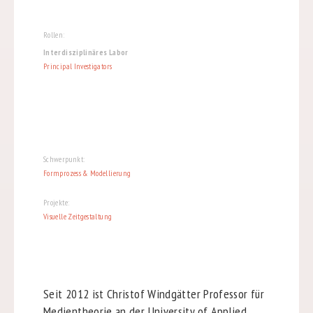
Rollen:
Interdisziplinäres Labor
Principal Investigators
Schwerpunkt:
Formprozess & Modellierung
Projekte:
Visuelle Zeitgestaltung
Seit 2012 ist Christof Windgätter Professor für
Medientheorie an der University of Applied