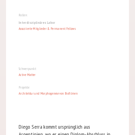
Rollen:
Interdisziplinäres Labor
Assoziierte Mitglieder & Permanent Fellows
Schwerpunkt:
Active Matter
Projekte:
Architektur und Morphogenese von Biofilmen
Diego Serra kommt ursprünglich aus
Argentinien, wo er einen Diplom-Abschluss in