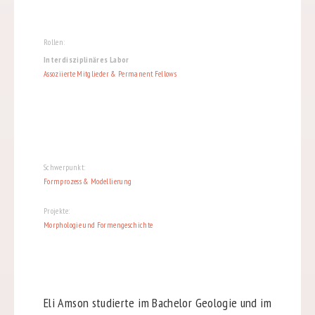
Rollen:
Interdisziplinäres Labor
Assoziierte Mitglieder & Permanent Fellows
Schwerpunkt:
Formprozess & Modellierung
Projekte:
Morphologie und Formengeschichte
Eli Amson studierte im Bachelor Geologie und im