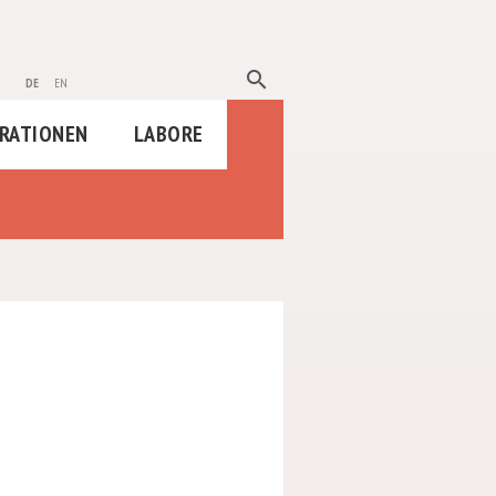
search
de
en
RATIONEN
LABORE