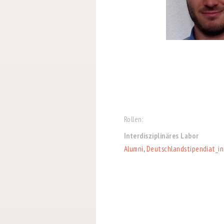
Rollen:
Interdisziplinäres Labor
Alumni
,
Deutschlandstipendiat_i