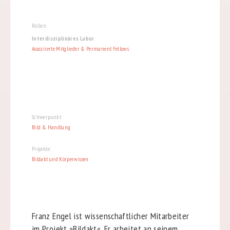
Rollen:
Interdisziplinäres Labor
Assoziierte Mitglieder & Permanent Fellows
Schwerpunkt:
Bild & Handlung
Projekte:
Bildakt und Körperwissen
Franz Engel ist wissenschaftlicher Mitarbeiter
im Projekt »Bildakt«. Er arbeitet an seinem