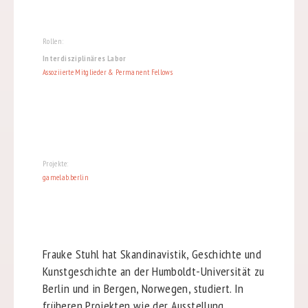
Rollen:
Interdisziplinäres Labor
Assoziierte Mitglieder & Permanent Fellows
Projekte:
gamelab.berlin
Frauke Stuhl hat Skandinavistik, Geschichte und
Kunstgeschichte an der Humboldt-Universität zu
Berlin und in Bergen, Norwegen, studiert. In
früheren Projekten wie der Ausstellung