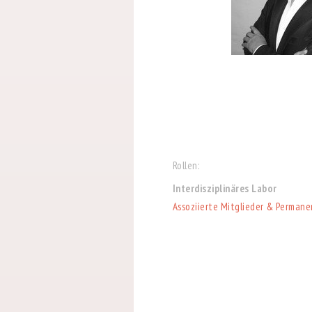
Rollen:
Interdisziplinäres Labor
Assoziierte Mitglieder & Permane