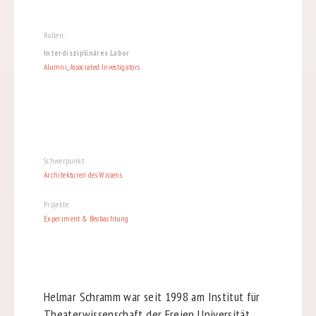
Rollen:
Interdisziplinäres Labor
Alumni
,
Associated Investigators
Schwerpunkt:
Architekturen des Wissens
Projekte:
Experiment & Beobachtung
Helmar Schramm war seit 1998 am Institut für
Theaterwissenschaft der Freien Universität