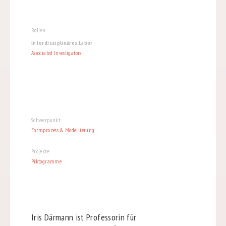
Rollen:
Interdisziplinäres Labor
Associated Investigators
Schwerpunkt:
Formprozess & Modellierung
Projekte:
Piktogramme
Iris Därmann ist Professorin für