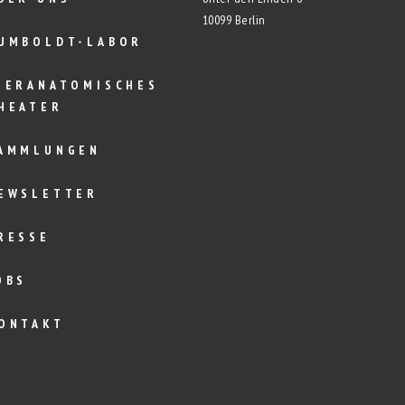
10099 Berlin
UMBOLDT-LABOR
IERANATOMISCHES
HEATER
AMMLUNGEN
EWSLETTER
RESSE
OBS
ONTAKT