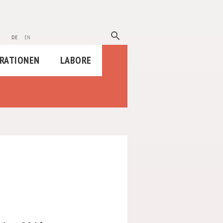
search
de
en
RATIONEN
LABORE