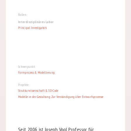
Rollen:
Interdisziplinäres Labor
Principal Investigators
Schwerpunkt:
Formprozess & Modellierung
Projekte:
Strukturwissenschaft & 3D-Code
Modelle in der Gestaltung. Zur Verständigung über Entwurfsprozesse
Seit 2006 ist Joseph Vogl Professor für