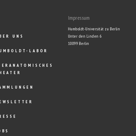
Impressum
Humboldt-Universität zu Berlin
BER UNS
Unter den Linden 6
10099 Berlin
UMBOLDT-LABOR
IERANATOMISCHES
HEATER
AMMLUNGEN
EWSLETTER
RESSE
OBS