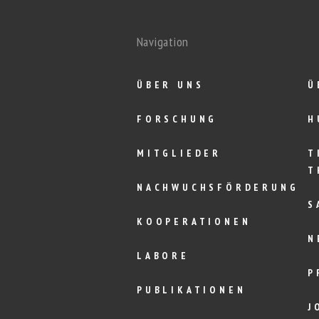
Navigation
ÜBER UNS
Ü
FORSCHUNG
H
MITGLIEDER
T
T
NACHWUCHSFÖRDERUNG
S
KOOPERATIONEN
N
LABORE
P
PUBLIKATIONEN
J