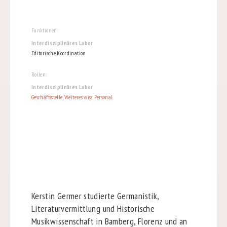
Funktionen:
Interdisziplinäres Labor
Editorische Koordination
Rollen:
Interdisziplinäres Labor
Geschäftsstelle
,
Weiteres wiss. Personal
Kerstin Germer studierte Germanistik,
Literaturvermittlung und Historische
Musikwissenschaft in Bamberg, Florenz und an