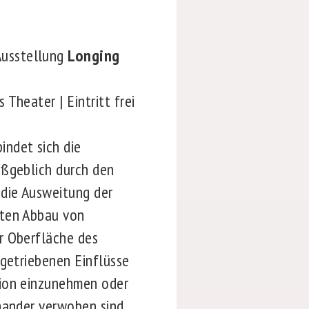
Ausstellung
Longing
Theater | Eintritt frei
bindet sich die
aßgeblich durch den
die Ausweitung der
gten Abbau von
r Oberfläche des
ngetriebenen Einflüsse
tion einzunehmen oder
nander verwoben sind,