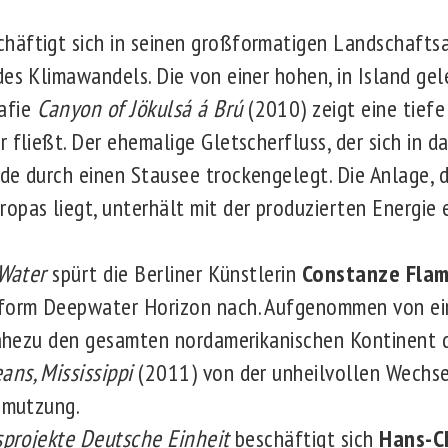
chäftigt sich in seinen großformatigen Landschafts
des Klimawandels. Die von einer hohen, in Island g
afie
Canyon of Jökulsá á Brú
(2010) zeigt eine tiefe
 fließt. Der ehemalige Gletscherfluss, der sich in d
de durch einen Stausee trockengelegt. Die Anlage, d
opas liegt, unterhält mit der produzierten Energie
 Water
spürt die Berliner Künstlerin
Constanze Fl
tform Deepwater Horizon nach. Aufgenommen von e
 nahezu den gesamten nordamerikanischen Kontinent d
ans, Mississippi
(2011) von der unheilvollen Wechs
chmutzung.
sprojekte Deutsche Einheit
beschäftigt sich
Hans-C