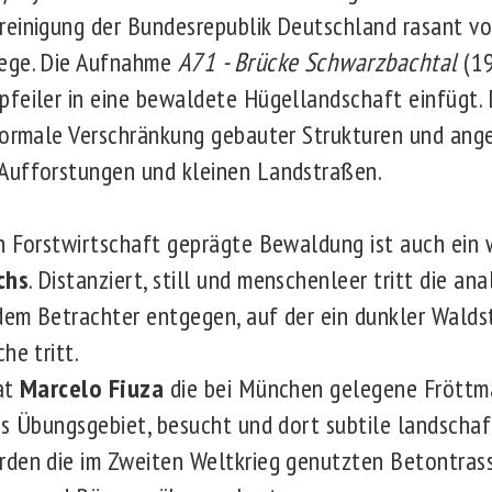
reinigung der Bundesrepublik Deutschland rasant v
ege. Die Aufnahme
A71 - Brücke Schwarzbachtal
(19
feiler in eine bewaldete Hügellandschaft einfügt. 
formale Verschränkung gebauter Strukturen und ang
Aufforstungen und kleinen Landstraßen.
h Forstwirtschaft geprägte Bewaldung ist auch ein
chs
. Distanziert, still und menschenleer tritt die an
dem Betrachter entgegen, auf der ein dunkler Waldst
he tritt.
at
Marcelo Fiuza
die bei München gelegene Fröttma
es Übungsgebiet, besucht und dort subtile landscha
rden die im Zweiten Weltkrieg genutzten Betontras