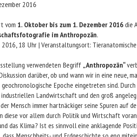
Dezember 2016
ert vom
1. Oktober bis zum 1. Dezember 2016
die 
schaftsfotografie im Anthropozän
.
 2016, 18 Uhr | Veranstaltungsort: Tieranatomisches 
usstellung verwendeten Begriff
„Anthropozän“
ver
iskussion darüber, ob und wann wir in eine neue, m
 geochronologische Epoche eingetreten sind. Durch 
 industriellen Landwirtschaft und den groß angele
 der Mensch immer hartnäckiger seine Spuren auf de
n diese vor allem durch Politik und Wirtschaft vora
d das Klima? Ist es sinnvoll eine anklagende Posi
n, dass Menschheits- und Erdgeschichte so eng mitei