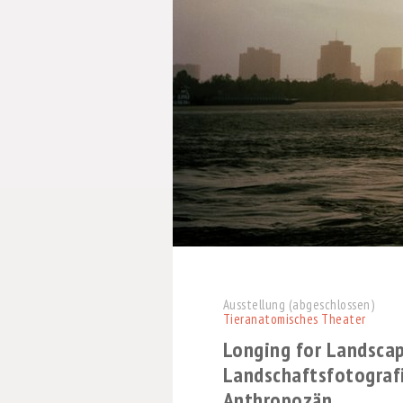
Ausstellung (abgeschlossen)
Tieranatomisches Theater
Longing for Landsca
Landschaftsfotograf
Anthropozän