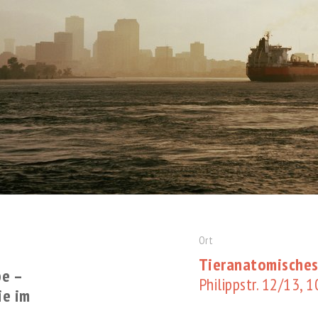
Ort
Tieranatomisches
pe –
Philippstr. 12/13, 
ie im