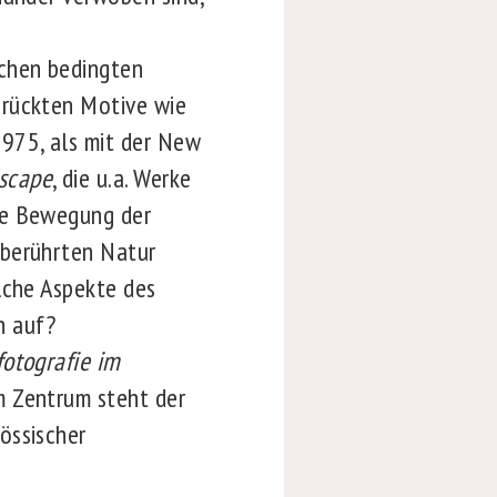
schen bedingten
 rückten Motive wie
1975, als mit der New
scape
, die u.a. Werke
ne Bewegung der
nberührten Natur
lche Aspekte des
n auf?
otografie im
m Zentrum steht der
össischer