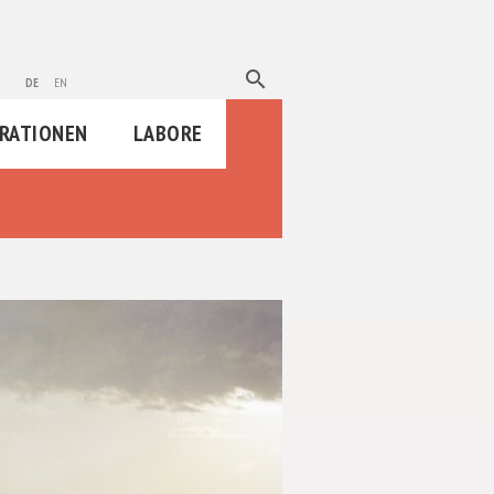
search
de
en
RATIONEN
LABORE