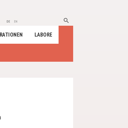
search
de
en
RATIONEN
LABORE
n