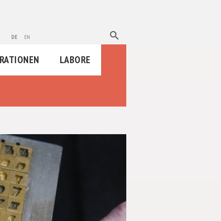
search
de
en
RATIONEN
LABORE