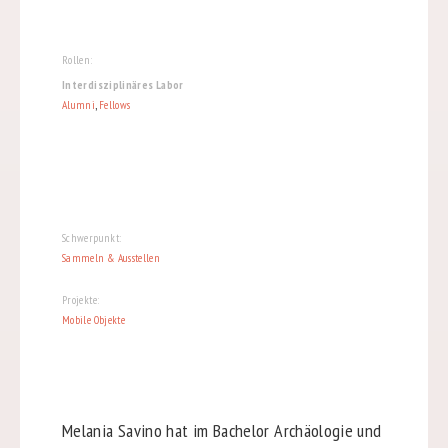
Rollen:
Interdisziplinäres Labor
Alumni
,
Fellows
Schwerpunkt:
Sammeln & Ausstellen
Projekte:
Mobile Objekte
Melania Savino hat im Bachelor Archäologie und