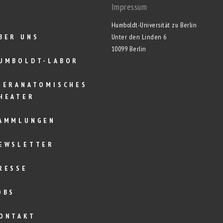
Impressum
Humboldt-Universität zu Berlin
BER UNS
Unter den Linden 6
10099 Berlin
UMBOLDT-LABOR
IERANATOMISCHES
HEATER
AMMLUNGEN
EWSLETTER
RESSE
OBS
ONTAKT