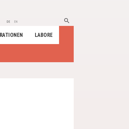
search
de
en
RATIONEN
LABORE