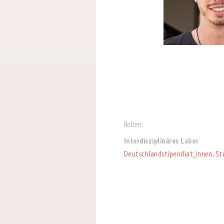
Rollen:
Interdisziplinäres Labor
Deutschlandstipendiat_innen
,
St