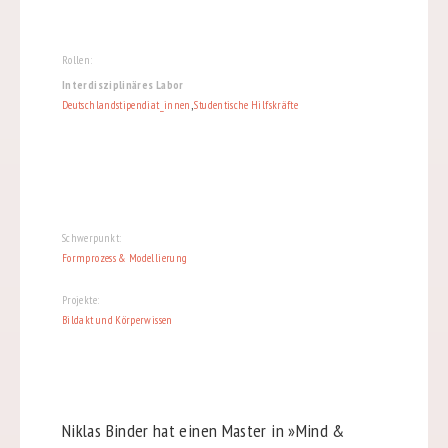
Rollen:
Interdisziplinäres Labor
Deutschlandstipendiat_innen
,
Studentische Hilfskräfte
Schwerpunkt:
Formprozess & Modellierung
Projekte:
Bildakt und Körperwissen
Niklas Binder hat einen Master in »Mind &