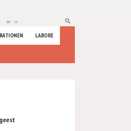
search
de
en
RATIONEN
LABORE
rgeest