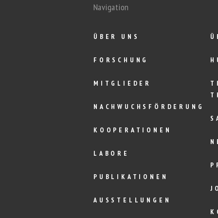
Navigation
ÜBER UNS
Ü
FORSCHUNG
H
MITGLIEDER
T
T
NACHWUCHSFÖRDERUNG
S
KOOPERATIONEN
N
LABORE
P
PUBLIKATIONEN
J
AUSSTELLUNGEN
K