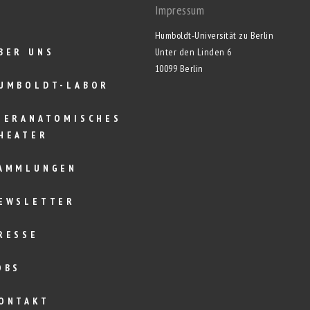
Impressum
Humboldt-Universität zu Berlin
BER UNS
Unter den Linden 6
10099 Berlin
UMBOLDT-LABOR
IERANATOMISCHES
HEATER
AMMLUNGEN
EWSLETTER
RESSE
OBS
ONTAKT