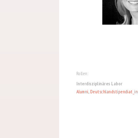
Rollen:
Interdisziplinäres Labor
Alumni
,
Deutschlandstipendiat_i