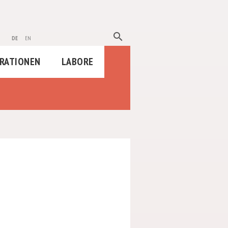
search
de
en
RATIONEN
LABORE