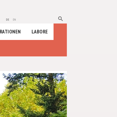
search
de
en
RATIONEN
LABORE