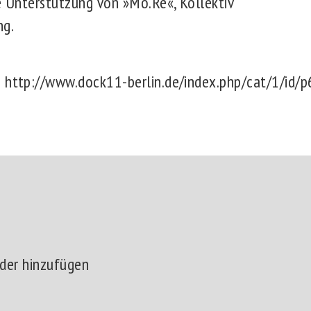
ie Unterstützung von »Mo.Ré«, Kollektiv
ng.
: http://www.dock11-berlin.de/index.php/cat/1/id/p
der hinzufügen