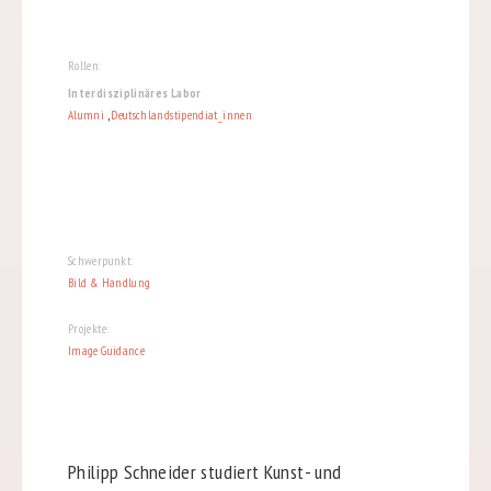
Rollen:
Interdisziplinäres Labor
Alumni
,
Deutschlandstipendiat_innen
Schwerpunkt:
Bild & Handlung
Projekte:
Image Guidance
Philipp Schneider studiert Kunst- und