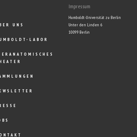
Impressum
Humboldt-Universität zu Berlin
BER UNS
Unter den Linden 6
10099 Berlin
UMBOLDT-LABOR
IERANATOMISCHES
HEATER
AMMLUNGEN
EWSLETTER
RESSE
OBS
ONTAKT