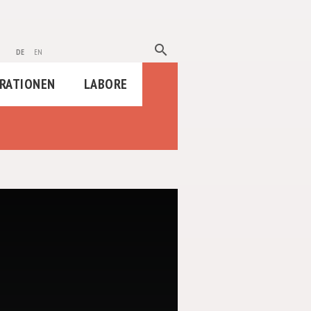
search
de
en
RATIONEN
LABORE