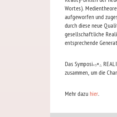
Wortes). Medientheore
aufgeworfen und zuges
durch diese neue Quali
gesellschaftliche Real
entsprechende Generat
Das Symposi
×
REALIT
○□
△
zusammen, um die Chanc
Mehr dazu
hier
.