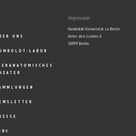
Impressum
Humboldt-Universität zu Berlin
BER UNS
Unter den Linden 6
10099 Berlin
UMBOLDT-LABOR
IERANATOMISCHES
HEATER
AMMLUNGEN
EWSLETTER
RESSE
OBS