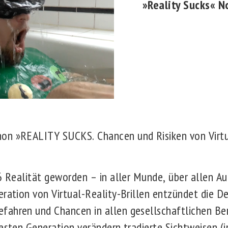
»Reality Sucks« N
n »REALITY SUCKS. Chancen und Risiken von Virtu
16 Realität geworden – in aller Munde, über allen A
eration von Virtual-Reality-Brillen entzündet die 
ahren und Chancen in allen gesellschaftlichen Bere
uesten Generation verändern tradierte Sichtweisen (