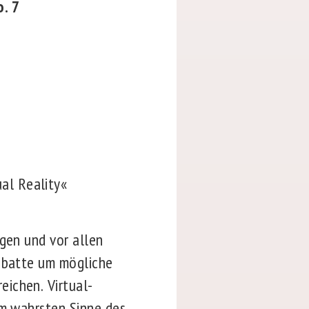
o. 7
al Reality«
ugen und vor allen
Debatte um mögliche
ichen. Virtual-
im wahrsten Sinne des