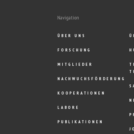
Navigation
ÜBER UNS
Ü
FORSCHUNG
H
MITGLIEDER
T
T
NACHWUCHSFÖRDERUNG
S
KOOPERATIONEN
N
LABORE
P
PUBLIKATIONEN
J