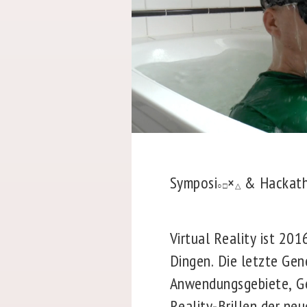
Symposi
×
& Hackatho
○□
△
Virtual Reality ist 20
Dingen. Die letzte Gen
Anwendungsgebiete, Gef
Reality-Brillen der ne