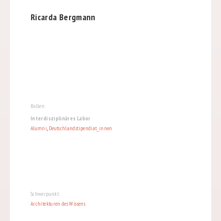
Ricarda Bergmann
Rollen:
Interdisziplinäres Labor
Alumni
,
Deutschlandstipendiat_innen
Schwerpunkt:
Architekturen des Wissens