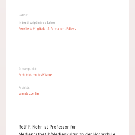
Rollen:
Interdisziplinäres Labor
Assoziierte Mitglieder & Permanent Fellows
Schwerpunkt:
Architekturen des Wissens
Projekte:
gamelab.berlin
Rolf F. Nohr ist Professor für
Medienästhetik/Medienkultur an der Hochschule