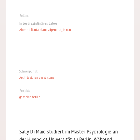
Rollen:
Interdisziplinäres Labor
Alumni
,
Deutschlandstipendiat_innen
Schwerpunkt:
Architekturen des Wissens
Projekte:
gamelab.berlin
Sally Di Maio studiert im Master Psychologie an
der Humboldt Universität zu Berlin. Während