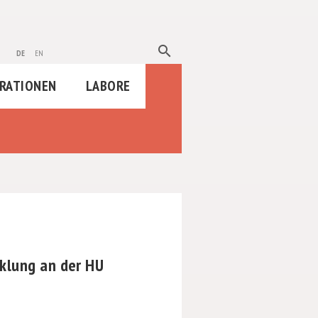
search
de
en
RATIONEN
LABORE
lung an der HU