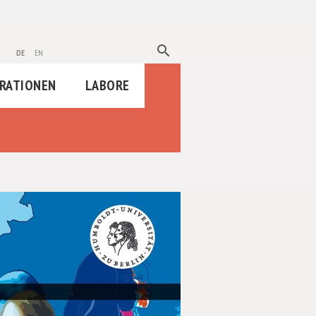
search
de
en
RATIONEN
LABORE