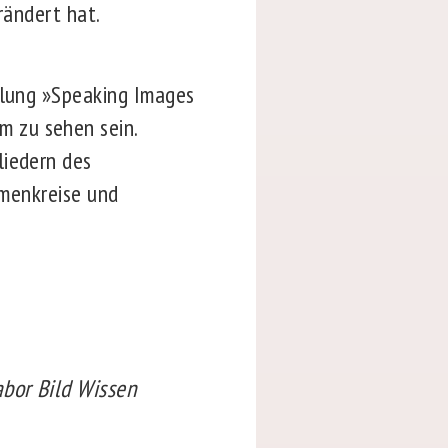
rändert hat.
llung »Speaking Images
 zu sehen sein.
liedern des
emenkreise und
abor Bild Wissen