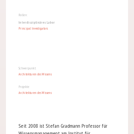
Rollen:
Interdisziplinäres Labor
Principal Investigators
Schwerpunkt:
Architekturen des Wissens
Projekte:
Architekturen des Wissens
Seit 2008 ist Stefan Gradmann Professor für
Wissensmanagement am Institut für