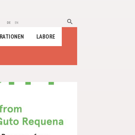
search
de
en
RATIONEN
LABORE