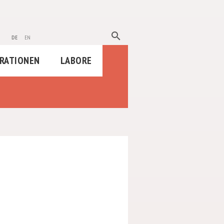
search
de
en
RATIONEN
LABORE