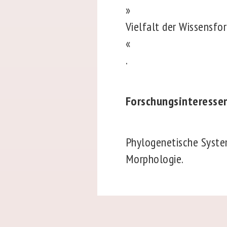
»
Vielfalt der Wissensfo
«
.
Forschungsinteresse
Phylogenetische System
Morphologie.