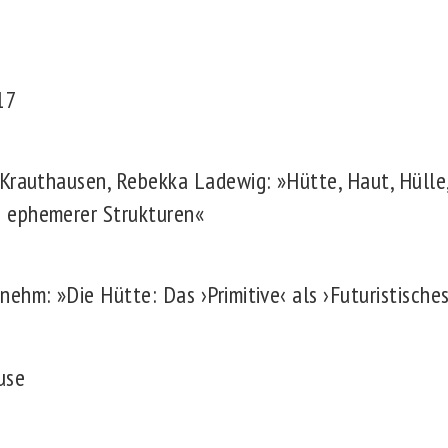
17
 Krauthausen, Rebekka Ladewig: »Hütte, Haut, Hülle,
 ephemerer Strukturen«
ehm: »Die Hütte: Das ›Primitive‹ als ›Futuristisches
use