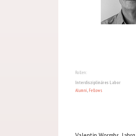
Rollen:
Interdisziplinäres Labor
Alumni
,
Fellows
Valentin Wormbs, Jahrg