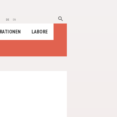
search
de
en
RATIONEN
LABORE