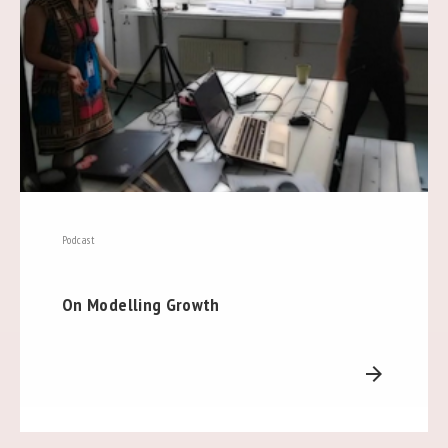
Podcast
On Modelling Growth
arrow_forward