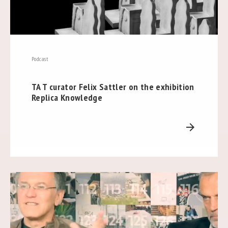
Podcast
TA T curator Felix Sattler on the exhibition
Replica Knowledge
arrow_forward