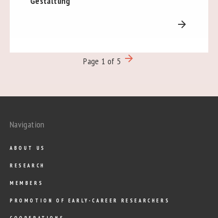
Gestaltung
arrow_forward
arrow_forward
Page 1 of 5
Navigation
ABOUT US
RESEARCH
MEMBERS
PROMOTION OF EARLY-CAREER RESEARCHERS
COOPERATIONS