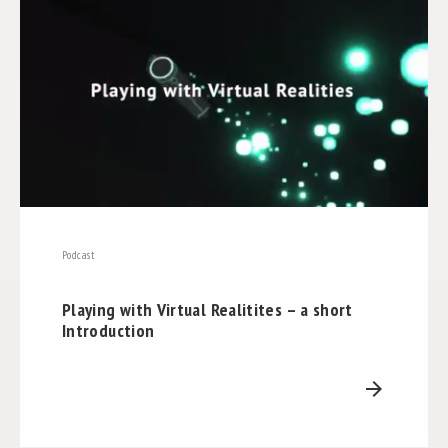
Podcast
Playing with Virtual Realitites – a short
Introduction
arrow_forward