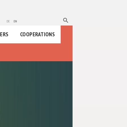
search
de
en
HERS
COOPERATIONS