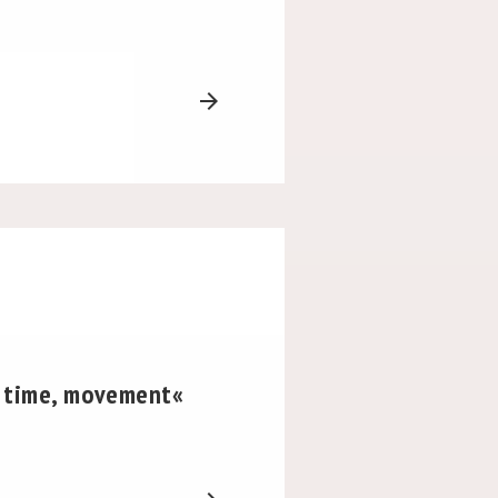
arrow_forward
 time, movement«