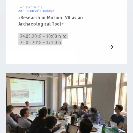
Event (completed)
Architectures of Knowledge
»Research in Motion: VR as an
Archaeological Tool«
24.05.2018 - 10:00 h to
25.05.2018 - 17:00 h
arrow_forward