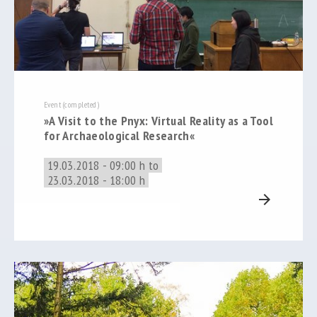
Event (completed)
»A Visit to the Pnyx: Virtual Reality as a Tool
for Archaeological Research«
19.03.2018 - 09:00 h to
23.03.2018 - 18:00 h
arrow_forward