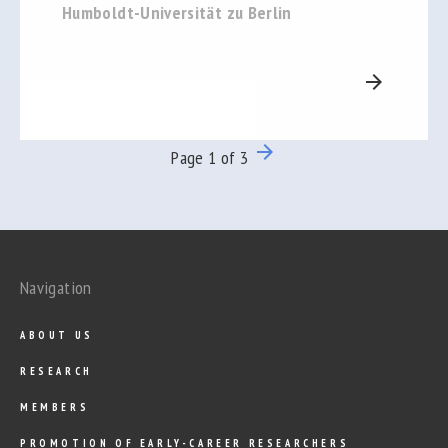
Humboldt-Universität zu Berlin
arrow_forward
arrow_forward
Page 1 of 3
Navigation
ABOUT US
RESEARCH
MEMBERS
PROMOTION OF EARLY-CAREER RESEARCHERS