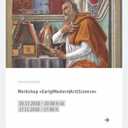
Event (completed)
Workshop »Early|Modern|Art|Science«
16.11.2018 - 10:00 h to
17.11.2018 - 17:00 h
arrow_forward