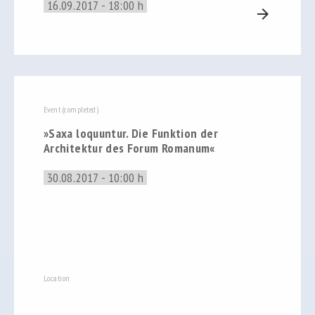
16.09.2017 - 18:00 h
arrow_forward
Event (completed)
»Saxa loquuntur. Die Funktion der
Architektur des Forum Romanum«
30.08.2017 - 10:00 h
Location