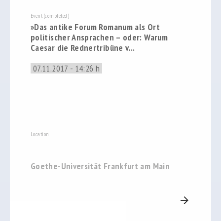
Event (completed)
»Das antike Forum Romanum als Ort
politischer Ansprachen – oder: Warum
Caesar die Rednertribüne v...
07.11.2017 - 14:26 h
Location
Goethe-Universität Frankfurt am Main
arrow_forward