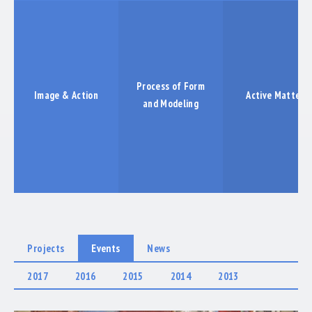
COOPERATIONS
LABORE
PUBLICATIONS
Process of Form
Image & Action
Active Matter
EXHIBTIONS
and Modeling
ABSCHLUSSBERICHT
Projects
Events
News
2017
2016
2015
2014
2013