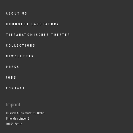
ABOUT US
HUMBOLDT-LABORATORY
TIERANATOMISCHES THEATER
COLLECTIONS
NEWSLETTER
PRESS
JOBS
CONTACT
Imprint
Humboldt-Universität zu Berlin
Unter den Linden 6
10099 Berlin